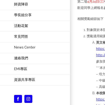
第二場
4月24日(三)
師資陣容
歡迎同學上網報名
學長姐分享
相關獎勵細節如下
活動花絮
對象限於本
獎勵適用範
常見問答
英文
News Center
https
http:
連絡我們
參加英
***
EMI專區
– 培
資源共享專區
– 中
– 高
本校
Facebook
Instagram
https
Custom