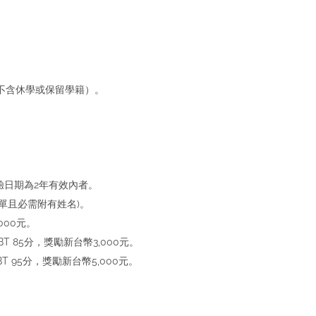
（不含休學或保留學籍）。
且測驗日期為2年有效內者。
績單且必需附有姓名)。
000元。
IBT 85分，獎勵新台幣3,000元。
IBT 95分，獎勵新台幣5,000元。