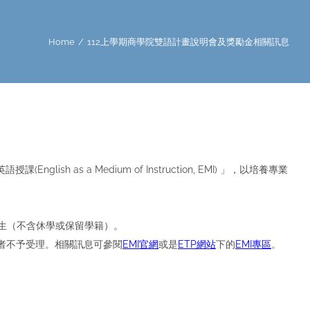
Home
/
112上學期商學院雙語計畫說明會及獎勵金相關訊息
as a Medium of Instruction, EMI) 」，以培養專業
學生（不含休學或保留學籍）。
，逾期者不予受理。相關訊息可參閱
EMI官網
或是
ETP網站
下的
EMI專區
。