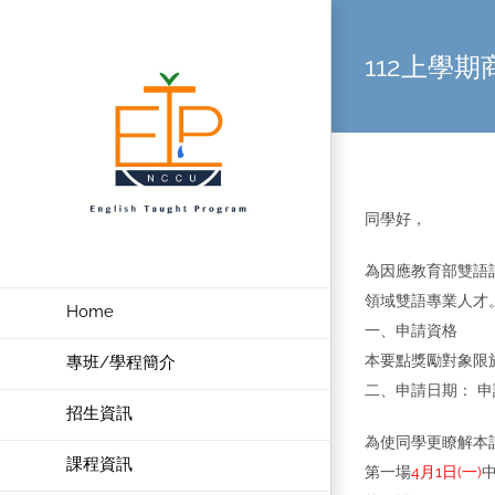
Skip
to
112上學
content
同學好，
為因應教育部雙語計畫，
領域雙語專業人才
Home
一、申請資格
本要點獎勵對象限
專班/學程簡介
二、申請日期： 申請
招生資訊
為使同學更瞭解本
課程資訊
第一場
4月1日(一)
中