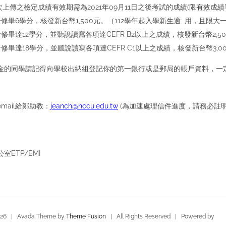
本次上傳之檢定成績有效期需為2021年09月11日之後考試的成績(限有效成
一修畢6學分，核發新台幣1,500元。（112學年起入學新生適 用，且限
計修畢達12學分，並聽說讀寫各項達CEFR B2以上之成績，核發新台幣2,5
計修畢達18學分，並聽說讀寫各項達CEFR C1以上之成績，核發新台幣3,0
金的同學請記得向學校出納組登記你的第一銀行或是郵局的帳戶資料，一
mail給鄭助教：
jeanch@nccu.edu.tw
(為加速處理信件進度，請務必註
ETP/EMI
026 | Avada Theme by
Theme Fusion
| All Rights Reserved | Powered by