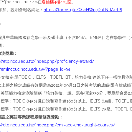
中午12：10 – 12：40在
逸仙樓4樓403室
。
參加。說明會報名網址：
https://forms.gle/QscHWn3DuLNRA1rP8
：
院具中華民國國籍之學士班及碩士班（不含IMBA、EMBA）之在學學生
圍：
檢測獎勵：
://etp.nccu.edu.tw/index.php/proficiency-award/
//eminccuc.nccu.edu.tw/?page_id=94
文檢定(限TOEIC，IELTS，TOEFL IBT，培力英檢)達以下任一標準
本次上傳之檢定成績有效期需為2021年09月11日之後考試的成績(限有效成
力英語能力檢定測驗簡稱「培力英檢」:說、寫各項達330分，獎勵新台幣2,
級標準：TOEIC 845分且口說和寫作達160分以上、IELTS 6.5級、TOEFL 
級標準：TOEIC 945分且口說和寫作達180分以上、IELTS 7.5級、TOEFL 
開設之英語專業課程累積修課獎勵：
://etp.nccu.edu.tw/index.php/emi-acc-eng-taught-courses/