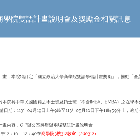
期商學院雙語計畫說明會及獎勵金相關訊息
本院特訂定「國立政治大學商學院雙語學習計畫獎勵」，推動「全英語授課(English 
。
於本院具中華民國國籍之學士班及碩士班（不含IMBA、EMBA）之在學
日期：113年04月19日上午9時至113年05月10日下午11時59分止
計畫內容，OIP辦公室將舉辦兩場雙語計畫說明會
午12：10 – 12：40在
商學院3樓312教室（260312）