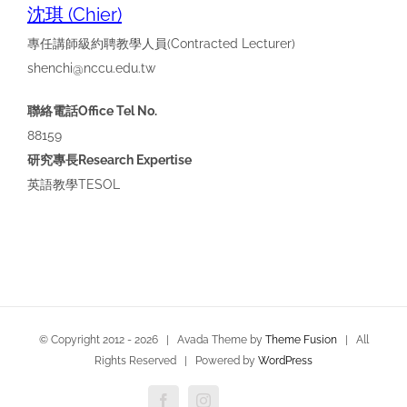
沈琪 (Chier)
專任講師級約聘教學人員
(Contracted Lecturer)
shenchi@nccu.edu.tw
聯絡電話Office Tel No.
88159
研究專長Research Expertise
英語教學
TESOL
© Copyright 2012 -
2026 | Avada Theme by
Theme Fusion
| All
Rights Reserved | Powered by
WordPress
Facebook
Instagram
Custom