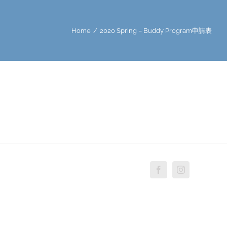
Home
/
2020 Spring – Buddy Program申請表
Facebook
Instagram
Custo