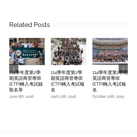
專
班
(ETP)
轉
Related Posts
入
考
試
錄
取
名
114學年度第2學
114學年度第2學
114學年度第1學期
單
期英語商管專班
期英語商管專班
英語商管專班
2
(ETP)轉入考試錄
(ETP)轉入考試報
(ETP)轉入考試報
取名單
名
名
June 8th, 2026
April 27th, 2026
October 20th, 2025
S