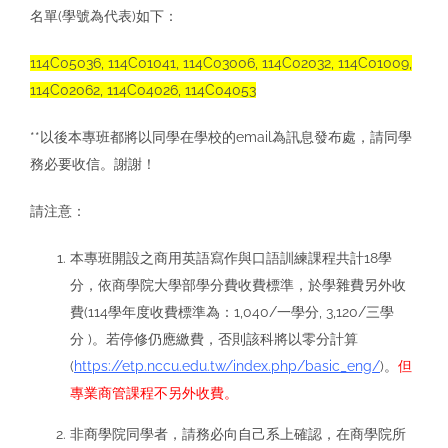
名單(學號為代表)如下：
114C05036, 114C01041, 114C03006, 114C02032, 114C01009,
114C02062, 114C04026, 114C04053
**以後本專班都將以同學在學校的email為訊息發布處，請同學
務必要收信。謝謝！
請注意：
本專班開設之商用英語寫作與口語訓練課程共計18學
分，依商學院大學部學分費收費標準，於學雜費另外收
費(114學年度收費標準為：1,040/一學分, 3,120/三學
分 )。若停修仍應繳費，否則該科將以零分計算
(
https://etp.nccu.edu.tw/index.php/basic_eng/
)。
但
專業商管課程不另外收費。
非商學院同學者，請務必向自己系上確認，在商學院所