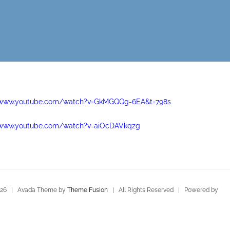
//www.youtube.com/watch?v=GkMGQQg-6EA&t=798s
/www.youtube.com/watch?v=aiOcDAVkqzg
026 | Avada Theme by
Theme Fusion
| All Rights Reserved | Powered by