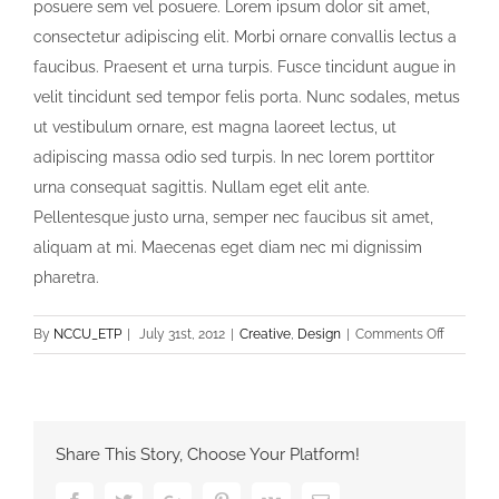
posuere sem vel posuere. Lorem ipsum dolor sit amet,
consectetur adipiscing elit. Morbi ornare convallis lectus a
faucibus. Praesent et urna turpis. Fusce tincidunt augue in
velit tincidunt sed tempor felis porta. Nunc sodales, metus
ut vestibulum ornare, est magna laoreet lectus, ut
adipiscing massa odio sed turpis. In nec lorem porttitor
urna consequat sagittis. Nullam eget elit ante.
Pellentesque justo urna, semper nec faucibus sit amet,
aliquam at mi. Maecenas eget diam nec mi dignissim
pharetra.
on
By
NCCU_ETP
|
July 31st, 2012
|
Creative
,
Design
|
Comments Off
Praesent
Et
Urna
Turpis
Share This Story, Choose Your Platform!