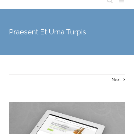
Praesent Et Urna Turpis
Next
View
Larger
Image