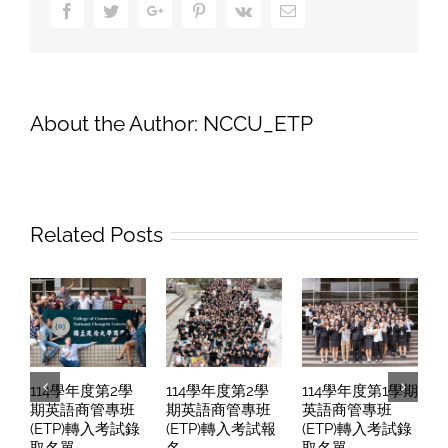
Facebook
Twitter
Google+
Pinterest
Vk
Email
語
商
管
學
程
About the Author:
NCCU_ETP
(ETP)
新
生
報
名
Related Posts
申
請
延
期
114學年度第2學
114學年度第2學
114學年度第1學期
期英語商管專班
期英語商管專班
英語商管專班
(ETP)轉入考試錄
(ETP)轉入考試報
(ETP)轉入考試錄
取名單
名
取名單