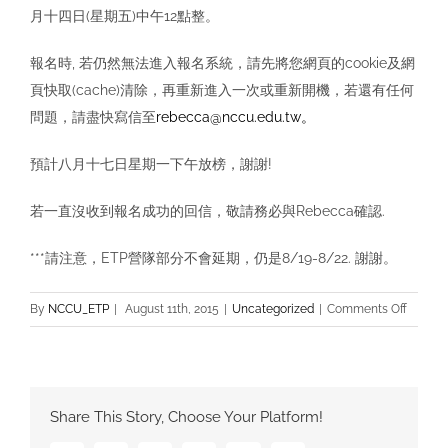
月十四日(星期五)中午12點整。
報名時, 若仍然無法進入報名系統，請先將您網頁的cookie及網
頁快取(cache)清除，再重新進入一次或重新開機，若還有任何
問題，請盡快寫信至
rebecca@nccu.edu.tw。
預計八月十七日星期一下午放榜，謝謝!
若一直沒收到報名成功的回信，敬請務必與Rebecca確認.
***請注意，ETP營隊部分不會延期，仍是8/19-8/22. 謝謝。
on
By
NCCU_ETP
|
August 11th, 2015
|
Uncategorized
|
Comments Off
【重
要
公
告】
Share This Story, Choose Your Platform!
2015
英