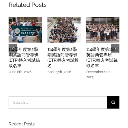
報
Related Posts
名
114學年度第2學
114學年度第2學
114學年度第1學期
期英語商管專班
期英語商管專班
英語商管專班
(ETP)轉入考試錄
(ETP)轉入考試報
(ETP)轉入考試錄
取名單
名
取名單
June 8th, 2026
April 27th, 2026
December 10th,
O
2025
Search
for:
Recent Posts