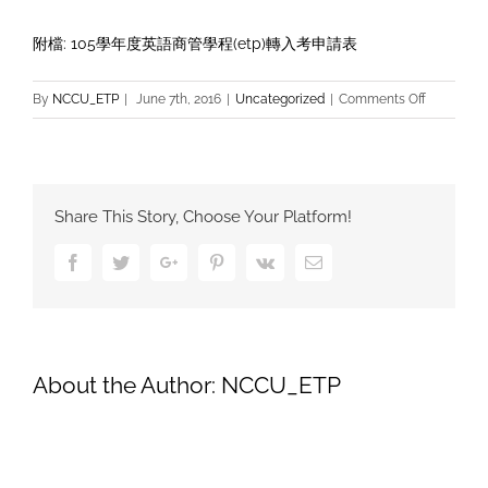
附檔: 105學年度英語商管學程(etp)轉入考申請表
on
By
NCCU_ETP
|
June 7th, 2016
|
Uncategorized
|
Comments Off
105
學
年
度
Share This Story, Choose Your Platform!
英
語
Facebook
Twitter
Google+
Pinterest
Vk
Email
商
管
學
程
(ETP)
About the Author:
NCCU_ETP
轉
入
考
試