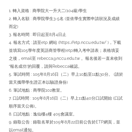
1. 轉入資格 : 商學院大一升大二(104級)學生
2. 轉入名額 : 商學院學生3-5名 (並依學生實際申請狀況及成績
而定)
3. 報名時間 : 即日起至8月4日止
4. 報名方式 : 請至etp 網站 (https://etp.nccu.edu.tw/ )，下載
並填寫105學年度英語商管學程(etp)轉入考申請表；表格填妥
之後，email至 rebecca@nccu.edu.tw 。報名後若一直未收到
“報名成功”的回覆，請與Rebecca確認。
5. 筆試時間 : 105年8月16日（二）早上10點至11點30分。 (請於
當天攜帶學生證正本以驗證身份)
6. 筆試地點 : 商學院102教室。
7. 口試時間 : 105年8月16日（二）早上11點40分口試開始 (口試
順序當天公佈)。
8. 口試地點 : 逸仙樓4樓 405會議室。
9. 錄取公告 : 錄取名單於105年8月22日前公告於ETP網頁，並
以email通知。