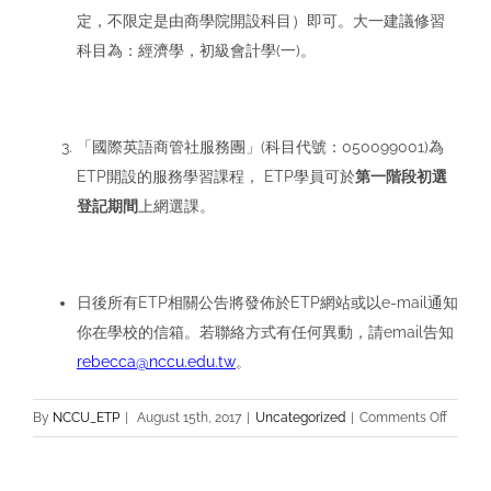
定，不限定是由商學院開設科目）即可。大一建議修習
科目為：經濟學，初級會計學(一)。
「國際英語商管社服務團」(科目代號：050099001)為
ETP開設的服務學習課程， ETP學員可於
第一階段初選
登記期間
上網選課。
日後所有ETP相關公告將發佈於ETP網站或以e-mail通知
你在學校的信箱。若聯絡方式有任何異動，請email告知
rebecca@nccu.edu.tw
。
on
By
NCCU_ETP
|
August 15th, 2017
|
Uncategorized
|
Comments Off
106
學