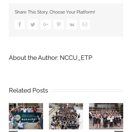
年
度
Share This Story, Choose Your Platform!
政
大
Facebook
Twitter
Google+
Pinterest
Vk
Email
商
學
院
英
語
About the Author:
NCCU_ETP
商
管
學
分
學
Related Posts
程
（ETP
錄
取
名
單