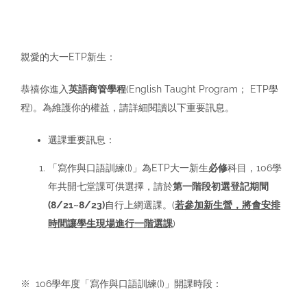
親愛的大一ETP新生：
恭禧你進入
英語商管學程
(English Taught Program； ETP學
程)。為維護你的權益，請詳細閱讀以下重要訊息。
選課重要訊息：
「寫作與口語訓練(I)」為ETP大一新生
必修
科目，106學
年共開七堂課可供選擇，請於
第一階段初選登記期間
(8/21~8/23)
自行上網選課。(
若參加新生營，將會安排
時間讓學生現場進行一階選課
)
※ 106學年度「寫作與口語訓練(I)」開課時段：