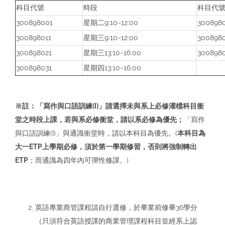
科目代號
時段
科目代
300898001
星期二9:10~12:00
300898
300898011
星期三9:10~12:00
300898
300898021
星期三13:10~16:00
300898
300898031
星期四13:10~16:00
※註：「寫作與口語訓練(I)」請選擇未與系上必修灌檔科目衝
堂之時段上課，若與系必修衝堂，請以系必修為優先；
「寫作
與口語訓練(I)」與通識衝堂時，請以本科目為優先。(
本科目為
大一ETP上學期必修，須於第一學期修習，否則將強制轉出
ETP
；而通識為四年內可彈性修課。)
英語專業商管課程請自行選修，於畢業前修畢36學分
（只須符合英語授課的商業管理課程科目並經系上認