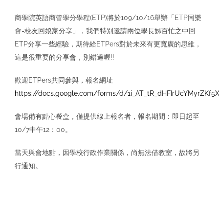
商學院英語商管學分學程(ETP)將於109/10/16舉辦「ETP同樂
會-校友回娘家分享」，我們特別邀請兩位學長姊百忙之中回
ETP分享一些經驗，期待給ETPers對於未來有更寬廣的思維，
這是很重要的分享會，別錯過喔!!
歡迎ETPers共同參與，報名網址
https://docs.google.com/forms/d/1i_AT_tR_dHFIrUcYMyrZKf5X
會場備有點心餐盒，僅提供線上報名者，報名期間：即日起至
10/7中午12：00。
當天與會地點，因學校行政作業關係，尚無法借教室，故將另
行通知。