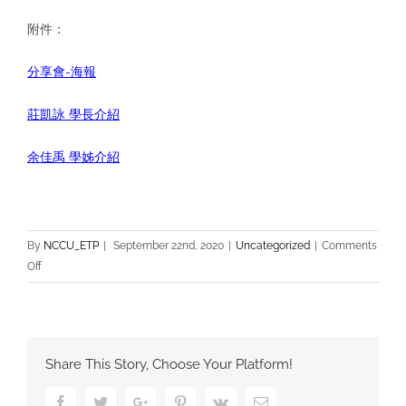
附件：
分享會-海報
莊凱詠 學長介紹
余佳禹 學姊介紹
By
NCCU_ETP
|
September 22nd, 2020
|
Uncategorized
|
Comments
on
Off
ETP
將
於
109/10/16
Share This Story, Choose Your Platform!
舉
辦
Facebook
Twitter
Google+
Pinterest
Vk
Email