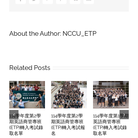
「ETP
同
樂
會-
校
About the Author:
NCCU_ETP
友
回
娘
家
分
Related Posts
享」，
歡
迎
ETPers
報
名
114學年度第2學
114學年度第2學
114學年度第1學期
參
期英語商管專班
期英語商管專班
英語商管專班
加！
(ETP)轉入考試錄
(ETP)轉入考試報
(ETP)轉入考試錄
取名單
名
取名單