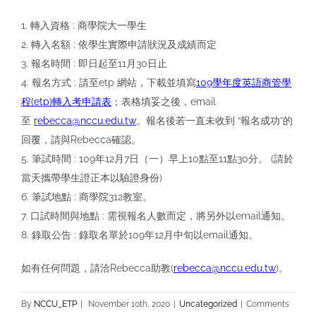
1. 轉入資格 : 商學院大一學生
2. 轉入名額 : 依學生實際申請狀況及成績而定
3. 報名時間 : 即日起至11月30日止
4. 報名方式 : 請至etp 網站，下載並填寫
109學年度英語商管學
程(etp)轉入考申請表
；表格填妥之後，email
至
rebecca@nccu.edu.tw
。報名後若一直未收到 “報名成功”的
回覆，請與Rebecca確認。
5. 筆試時間 : 109年12月7日（一）早上10點至11點30分。 (請於
當天攜帶學生證正本以驗證身份)
6. 筆試地點 : 商學院312教室。
7. 口試時間與地點 : 需視報名人數而定，將另外以email通知。
8. 錄取公告 : 錄取名單於109年12月中旬以email通知。
如有任何問題，請洽Rebecca助教(
rebecca@nccu.edu.tw
)。
By
NCCU_ETP
|
November 10th, 2020
|
Uncategorized
|
Comments