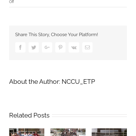
on
Off
109
學
年
度
Share This Story, Choose Your Platform!
英
語
Facebook
Twitter
Google+
Pinterest
Vk
Email
商
管
學
程
(ETP)
About the Author:
NCCU_ETP
轉
入
考
試
報
Related Posts
名