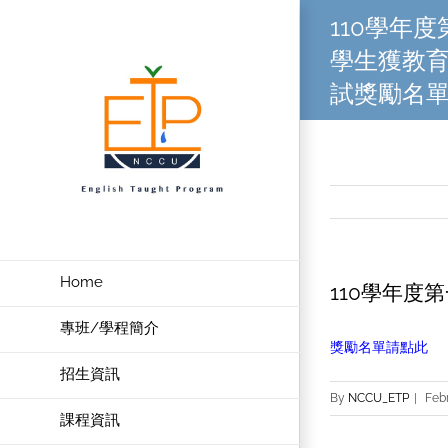
Skip
110學年
to
學生獲教
content
試獎勵名
Home
110學年
專班/學程簡介
獎勵名單請點此
招生資訊
By
NCCU_ETP
|
Febr
課程資訊