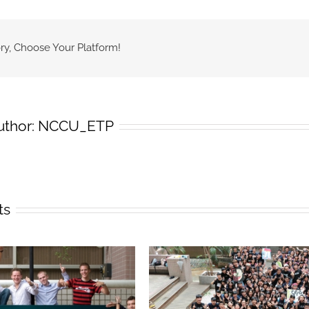
年
度
第
ry, Choose Your Platform!
一
學
期
商
uthor:
NCCU_ETP
學
院
學
士
班
學
ts
生
獲
教
育
部
雙