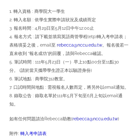
1. 轉入資格 : 商學院大一學生
2. 轉入名額 : 依學生實際申請狀況及成績而定
3. 報名時間 : 4月29日至5月12日中午12:00止
4. 報名方式 : 請下載並填寫英語商管學程(etp)轉入考申請表；
表格填妥之後，email至
rebecca@nccu.edu.tw
。報名後若一
直未收到 “報名成功”的回覆，請與Rebecca確認。
5. 筆試時間 : 111年5月23日（一）早上10點00分至11點30
分。 (請於當天攜帶學生證正本以驗證身份)
6. 筆試地點 : 商學院312教室。
7. 口試時間與地點 : 需視報名人數而定，將另外以email通知。
8. 錄取公告 : 錄取名單於111年5月下旬至6月上旬以email通
知。
如有任何問題請洽Rebecca助教(
rebecca@nccu.edu.tw
)
附件:
轉入考申請表