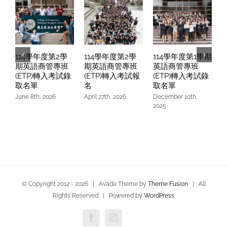
試
報
名
114學年度第2學
114學年度第2學
114學年度第1學期
期英語商管專班
期英語商管專班
英語商管專班
(ETP)轉入考試錄
(ETP)轉入考試報
(ETP)轉入考試錄
取名單
名
取名單
June 8th, 2026
April 27th, 2026
December 10th,
O
2025
© Copyright 2012 -
2026 | Avada Theme by
Theme Fusion
| All
Rights Reserved | Powered by
WordPress
Facebook
Instagram
Custom