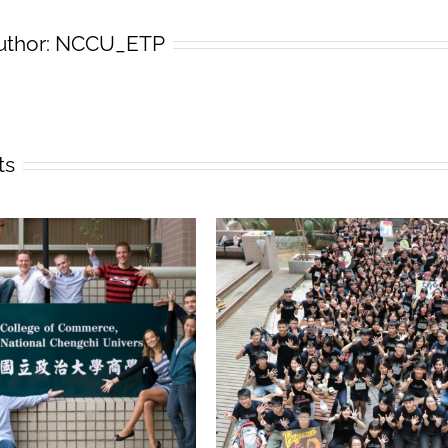
英
uthor:
NCCU_ETP
語
商
管
專
班
(ETP)
ts
轉
入
考
試
錄
取
名
單