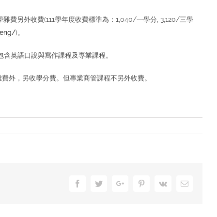
收費(111學年度收費標準為：1,040/一學分, 3,120/三學
_eng/
)。
，包含英語口說與寫作課程及專業課程。
，於學雜費外，另收學分費。但專業商管課程不另外收費。
Facebook
Twitter
Google+
Pinterest
Vk
Email