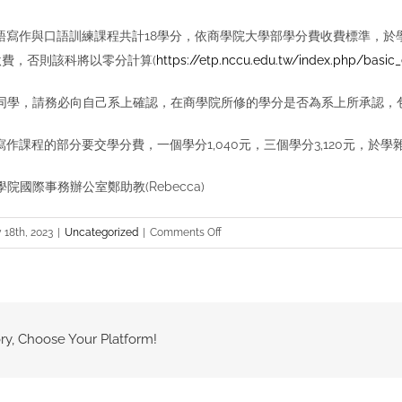
語寫作與口語訓練課程共計18學分，依商學院大學部學分費收費標準，於學雜費另外
繳費，否則該科將以零分計算(
https://etp.nccu.edu.tw/index.php/basic
學院同學，請務必向自己系上確認，在商學院所修的學分是否為系上所承認
說與寫作課程的部分要交學分費，一個學分1,040元，三個學分3,120元
院國際事務辦公室鄭助教(Rebecca)
on
 18th, 2023
|
Uncategorized
|
Comments Off
111
學
年
度
第
ry, Choose Your Platform!
2
學
期