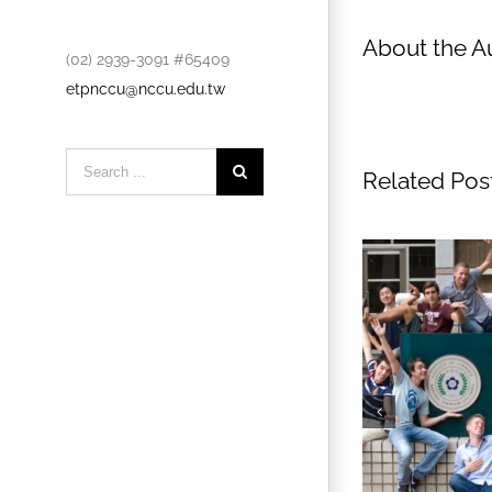
About the A
(02) 2939-3091 #65409
etpnccu@nccu.edu.tw
Search
Related Pos
for: