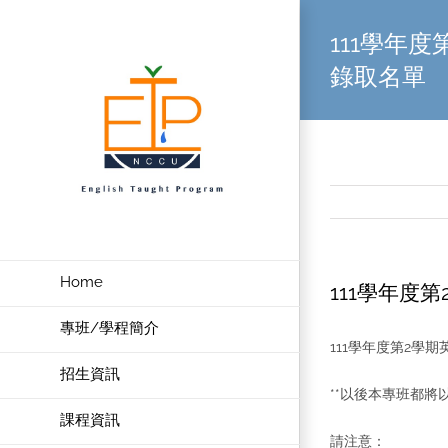
Skip
111學年度
to
content
錄取名單
Home
111學年度
專班/學程簡介
111學年度第2學期英
招生資訊
**以後本專班都將
課程資訊
請注意：