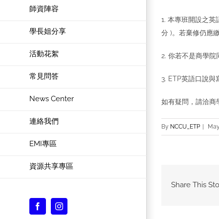
師資陣容
1. 本專班開設之英
學長姐分享
分 )。若棄修仍應
活動花絮
2. 你若不是商
常見問答
3. ETP英語口
News Center
如有疑問，請洽商學
連絡我們
By
NCCU_ETP
|
May
EMI專區
資源共享專區
Share This Sto
Facebook
Instagram
Custom