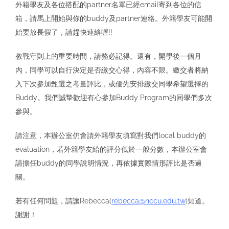
外籍學友及各位搭配的partner名單已經email寄到各位的信
箱，請馬上開始與你的buddy及partner連絡。外籍學友可能開
始要放長假了，請趕快連絡喔!!
教戰守則上的重要時間，請務必記得。還有，開學後一個月
內，同學可以自行決定是否繳交心得，內容不限。繳交者將納
入下次參加甄選之考量評比，或優先安排繳交同學希望選擇的
Buddy。我們誠摯歡迎有心參加Buddy Program的同學們多次
參與。
請注意，本辦公室仍會請外籍學友填寫對我們local buddy的
evaluation，若外籍學友給的評分低於一般分數，本辦公室會
請擔任buddy的同學說明情況，再依據實際情形評比是否過
關。
若有任何問題，請讓Rebecca(
rebecca@nccu.edu.tw
)知道。
謝謝！