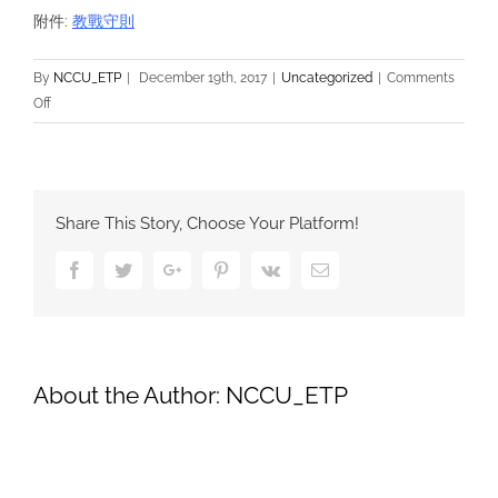
附件:
教戰守則
By
NCCU_ETP
|
December 19th, 2017
|
Uncategorized
|
Comments
on
Off
2018
Spring
Buddy
教
Share This Story, Choose Your Platform!
戰
守
Facebook
Twitter
Google+
Pinterest
Vk
Email
則
About the Author:
NCCU_ETP