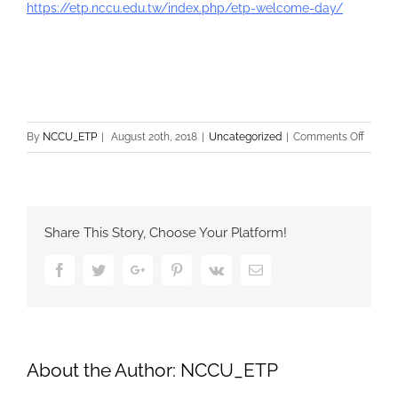
https://etp.nccu.edu.tw/index.php/etp-welcome-day/
on
By
NCCU_ETP
|
August 20th, 2018
|
Uncategorized
|
Comments Off
2018
ETP
Welco
Day
Share This Story, Choose Your Platform!
Facebook
Twitter
Google+
Pinterest
Vk
Email
About the Author:
NCCU_ETP