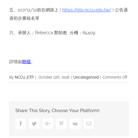
五、107/11/12前在網路上 (
https://etp.nccu.edu.tw/
) 公告通
過初步審核名單
六、承辦人：Rebecca 鄭助教 分機：65409
詳情如
附檔
。
on
By
NCCU_ETP
|
October 11th, 2018
|
Uncategorized
|
Comments Off
2019
Spring
商
學
Share This Story, Choose Your Platform!
院
Buddy
Facebook
Twitter
Google+
Pinterest
Vk
Email
Prog
外