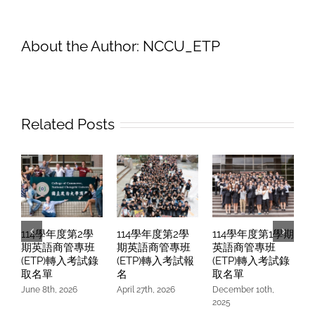
籍
生
學
About the Author:
NCCU_ETP
友
召
募
中!
Related Posts
114學年度第2學
114學年度第2學
114學年度第1學期
期英語商管專班
期英語商管專班
英語商管專班
(ETP)轉入考試錄
(ETP)轉入考試報
(ETP)轉入考試錄
取名單
名
取名單
June 8th, 2026
April 27th, 2026
December 10th,
O
2025