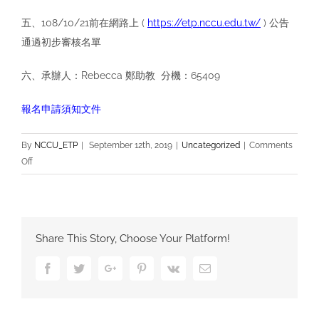
五、108/10/21前在網路上 (
https://etp.nccu.edu.tw/
) 公告
通過初步審核名單
六、承辦人：Rebecca 鄭助教 分機：65409
報名申請須知文件
By
NCCU_ETP
|
September 12th, 2019
|
Uncategorized
|
Comments
on
Off
2020
Spring
商
學
Share This Story, Choose Your Platform!
院
Buddy
Facebook
Twitter
Google+
Pinterest
Vk
Email
Program，
外
籍