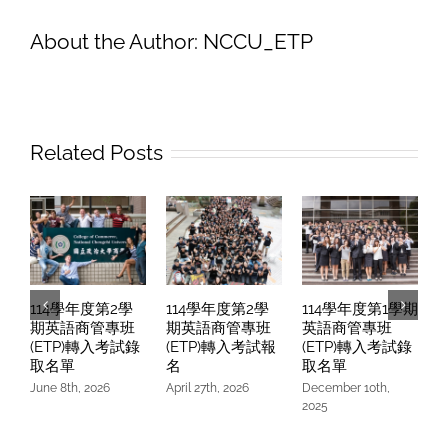
生
學
About the Author:
NCCU_ETP
友
召
募
中!
Related Posts
114學年度第2學
114學年度第2學
114學年度第1學期
期英語商管專班
期英語商管專班
英語商管專班
(ETP)轉入考試錄
(ETP)轉入考試報
(ETP)轉入考試錄
取名單
名
取名單
June 8th, 2026
April 27th, 2026
December 10th,
O
2025