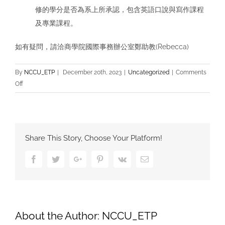
修的學分是否為系上所承認，包含英語口說與寫作課程
及專業課程。
如有疑問，請洽商學院國際事務辦公室鄭助教(Rebecca)
By
NCCU_ETP
|
December 20th, 2023
|
Uncategorized
|
Comments
on
Off
112
學
年
度
Share This Story, Choose Your Platform!
第
1
Facebook
Twitter
Google+
Pinterest
Vk
Email
學
期
英
語
商
About the Author:
NCCU_ETP
管