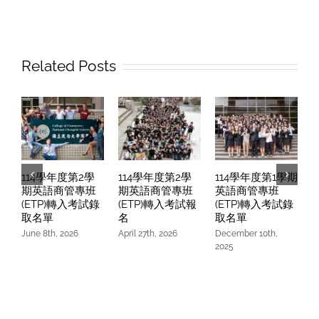
專
班
(ETP)
轉
Related Posts
入
考
試
錄
取
名
114學年度第2學
114學年度第2學
114學年度第1學期
單
期英語商管專班
期英語商管專班
英語商管專班
(ETP)轉入考試錄
(ETP)轉入考試報
(ETP)轉入考試錄
取名單
名
取名單
June 8th, 2026
April 27th, 2026
December 10th,
O
2025