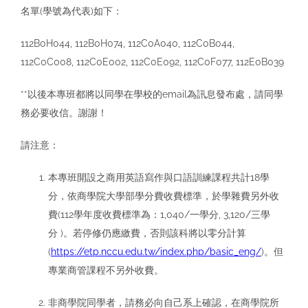
名單(學號為代表)如下：
112B0H044, 112B0H074, 112C0A040, 112C0B044,
112C0C008, 112C0E002, 112C0E092, 112C0F077, 112E0B039
**以後本專班都將以同學在學校的email為訊息發布處，請同學
務必要收信。謝謝！
請注意：
本專班開設之商用英語寫作與口語訓練課程共計18學
分，依商學院大學部學分費收費標準，於學雜費另外收
費(112學年度收費標準為：1,040/一學分, 3,120/三學
分 )。若停修仍應繳費，否則該科將以零分計算
(
https://etp.nccu.edu.tw/index.php/basic_eng/
)。但
專業商管課程不另外收費。
非商學院同學者，請務必向自己系上確認，在商學院所