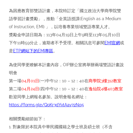
為因應教育部雙語計畫，本院特訂定「國立政治⼤學商學院雙
語學習計畫獎勵」，推動「全英語授課(English as a Medium
of Instruction, EMI) 」，以培養專業領域雙語專業⼈才。
獎勵⾦申請⽇期為：113年04⽉19⽇上午9時⾄113年05⽉10⽇
下午11時59分⽌，逾期者不予受理。相關訊息可參閱
EMI官網
或
是
ETP網站
下的EMI專區
。
為使同學更瞭解本計畫內容，OIP辦公室將舉辦兩場雙語計畫說
明會
第⼀場
04⽉01⽇
(⼀)中午12：10 – 12：40在
商學院3樓312教室
第⼆場
04⽉24⽇
(四)中午12：10 – 12：40在
逸仙院4樓403教室
歡迎同學上網報名參加。說明會報名網址：
https://forms.gle/QoKr3dYvtAav72Nq5
相關獎勵細節如下：
1. 對象限於本院具中華⺠國國籍之學⼠班及碩⼠班（不含