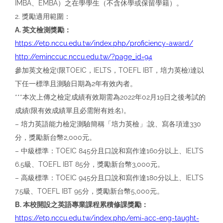
IMBA、EMBA）之在學學⽣（不含休學或保留學籍）。
2. 獎勵適⽤範圍：
A. 英⽂檢測獎勵：
https://etp.nccu.edu.tw/index.php/proficiency-award/
http://eminccuc.nccu.edu.tw/?page_id=94
參加英⽂檢定(限TOEIC，IELTS，TOEFL IBT，培⼒英檢)達以
下任⼀標準且測驗⽇期為2年有效內者。
***本次上傳之檢定成績有效期需為2022年02⽉19⽇之後考試的
成績(限有效成績單且必需附有姓名)。
– 培⼒英語能⼒檢定測驗簡稱「培⼒英檢」:說、寫各項達330
分，獎勵新台幣2,000元。
– 中級標準：TOEIC 845分且⼝說和寫作達160分以上、IELTS
6.5級、TOEFL IBT 85分，獎勵新台幣3,000元。
– ⾼級標準：TOEIC 945分且⼝說和寫作達180分以上、IELTS
7.5級、TOEFL IBT 95分，獎勵新台幣5,000元。
B. 本校開設之英語專業課程累積修課獎勵：
https://etp.nccu.edu.tw/index.php/emi-acc-eng-taught-