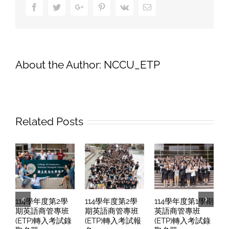
學
Facebook
Twitter
Google+
Pinterest
Vk
Email
院
雙
語
計
畫
About the Author:
NCCU_ETP
說
明
會
及
獎
Related Posts
勵
金
相
關
訊
息
114學年度第2學
114學年度第2學
114學年度第1學期
期英語商管專班
期英語商管專班
英語商管專班
(ETP)轉入考試錄
(ETP)轉入考試報
(ETP)轉入考試錄