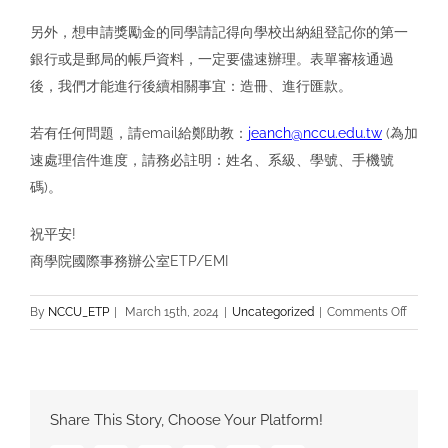
另外，想申請獎勵⾦的同學請記得向學校出納組登記你的第⼀
銀⾏或是郵局的帳⼾資料，⼀定要儘速辦理。表單審核通過
後，我們才能進⾏後續相關事宜：造冊、進⾏匯款。
若有任何問題，請email給鄭助教：
jeanch@nccu.edu.tw
(為加
速處理信件進度，請務必註明：姓名、系級、學號、⼿機號
碼)。
祝平安!
商學院國際事務辦公室ETP/EMI
on
By
NCCU_ETP
|
March 15th, 2024
|
Uncategorized
|
Comments Off
112
下
學
期
Share This Story, Choose Your Platform!
商