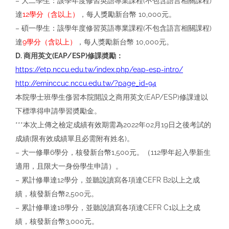
– ⼤⼆學⽣：該學年度修習英語專業課程(不包含語⾔相關課程)
達
12學分（含以上）
，每⼈獎勵新台幣 10,000元。
– 碩⼀學⽣：該學年度修習英語專業課程(不包含語⾔相關課程)
達
9學分（含以上）
，每⼈獎勵新台幣 10,000元。
D. 商⽤英⽂(EAP/ESP)修課奬勵：
https://etp.nccu.edu.tw/index.php/eap-esp-intro/
http://eminccuc.nccu.edu.tw/?page_id=94
本院學⼠班學⽣俢習本院開設之商⽤英⽂(EAP/ESP)修課達以
下標準得申請學習奬勵⾦。
***本次上傳之檢定成績有效期需為2022年02⽉19⽇之後考試的
成績(限有效成績單且必需附有姓名)。
– ⼤⼀修畢6學分，核發新台幣1,500元。（112學年起入學新⽣
適⽤，且限⼤⼀⾝份學⽣申請）。
– 累計修畢達12學分，並聽說讀寫各項達CEFR B2以上之成
績，核發新台幣2,500元。
– 累計修畢達18學分，並聽說讀寫各項達CEFR C1以上之成
績，核發新台幣3,000元。