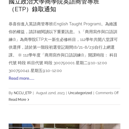
國立政治大學商學院英語商管專班
（ETP）錄取通知
恭喜你進入英語商管專班(English Taught Program)。為維護
你的權益，請詳細閱讀以下重要訊息。 1.「商用寫作與口語訓
練(I)」為商學院ETP大一新生必修科目，112學年共開八堂課可
供選擇，請於第一階段初選登記期間(8/21~8/23)自行上網選
課。 ※ 112學年度「商用寫作與口語訓練(I)」開課時段： 科目
代號 時段 科目代號 時段 300750001 星期二9:10~12:00
300750041 星期五9:10~12:00
Read more......
on
By
NCCU_ETP
|
August 22nd, 2023
|
Uncategorized
|
Comments Off
國
Read More
立
政
治
大