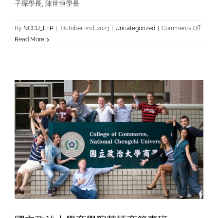
子琛學長, 陳世恒學長
on
By
NCCU_ETP
|
October 2nd, 2023
|
Uncategorized
|
Comments Off
ETP
Read More
學
長
姐
分
享
會