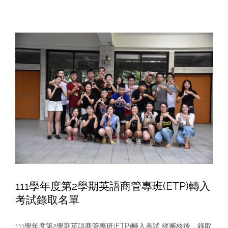
政
大
商
學
院
英
語
商
管
專
班
（ETP）
申
請
說
明
111學年度第2學期英語商管專班(ETP)轉入
考試錄取名單
111學年度第2學期英語商管專班(ETP)轉入考試 經審核後，錄取