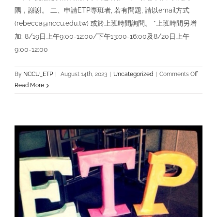
隅，謝謝。 二、申請ETP專班者, 若有問題, 請以email方式
(rebecca@nccu.edu.tw) 或於上班時間詢問。 *上班時間另增
加: 8/19日上午9:00-12:00/下午13:00-16:00及8/20日上午
9:00-12:00
on
By
NCCU_ETP
|
August 14th, 2023
|
Uncategorized
|
Comments Off
本
Read More
校
暑
假
上
班
時
間
調
整
異
動