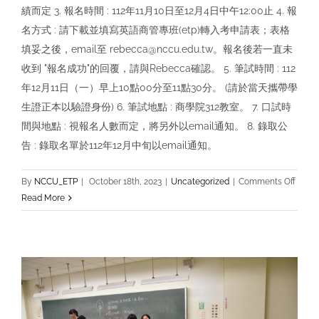
試
績而定 3. 報名時間 : 112年11月10日至12月4日中午12:00止 4. 報
錄
名方式 : 請下載並填寫英語商管專班(etp)轉入考申請表；表格
取
填妥之後，email至 rebecca@nccu.edu.tw。報名後若一直未
名
收到 "報名成功"的回覆，請與Rebecca確認。 5. 筆試時間 : 112
單
年12月11日（一）早上10點00分至11點30分。 (請於當天攜帶學
生證正本以驗證身份) 6. 筆試地點 : 商學院312教室。 7. 口試時
間與地點 : 視報名人數而定，將另外以email通知。 8. 錄取公
告 : 錄取名單於112年12月中旬以email通知。
on
By
NCCU_ETP
|
October 18th, 2023
|
Uncategorized
|
Comments Off
112
Read More
學
年
度
第
1
學
期