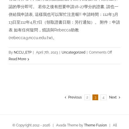
認的學分即可。 若你之後有想要申請18-27學分的證書, 請也一
併給我申請表, 這樣我也可以幫忙注意喔!! 申請時間：112年3月
13日至112年4月7日（領取證書日期：另行通知）。 附件：申請
表 如有任何疑問，煩請與Rebecca助教
(rebecca@nccu.edu.tw)。
on
By
NCCU_ETP
|
April 7th, 2023
|
Uncategorized
|
Comments Off
ETP
Read More
證
書
申
請
Previous
2
3
4
Next
© Copyright 2012 -
2026 | Avada Theme by
Theme Fusion
| All