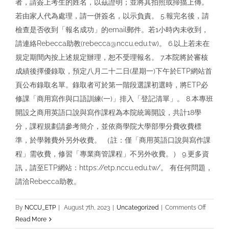
者，請簽上考生的姓名，以茲證明；並將其拍照或掃描上傳。
若由家人代為處理，請一併簽名，以示負責。 5.報完名後，請
檢查是否收到「報名成功」的email郵件。若1小時內未收到，
請連絡Rebecca助教(rebecca@nccu.edu.tw)。 6.以上若未在
規定期間內按上述規定辦理，恕不受理報名。 7.本院將於審核
成績後擇優錄取，預定八月二十二日(星期一)下午於ETP網站首
頁公布錄取名單。錄取者可於第一階段選課初選時，將ETP必
修課「商用寫作與口語訓練(一)」排入「登記清單」。 8.本專班
開設之商用英語口說與寫作課程為本院統籌開設，共計18學
分，課程規劃請參考簡介，並依商學院大學部學分費收費標
準，於學雜費外另外收費。 （註：僅「商用英語口說與寫作課
程」需收費，修習「專業商管課程」不另外收費。） 9.更多資
訊，請至ETP網站：https://etp.nccu.edu.tw/。 有任何問題，
請洽Rebecca助教。
on
By
NCCU_ETP
|
August 7th, 2023
|
Uncategorized
|
Comments Off
2023
Read More