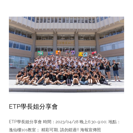
年
度
第
2
學
期
英
語
商
管
專
班
(ETP)
轉
入
ETP學長姐分享會
考
試
ETP學長姐分享會 時間：2023/04/28 晚上6:30-9:00; 地點：
錄
取
逸仙樓101教室； 精彩可期, 請勿錯過!! 海報宣傳照