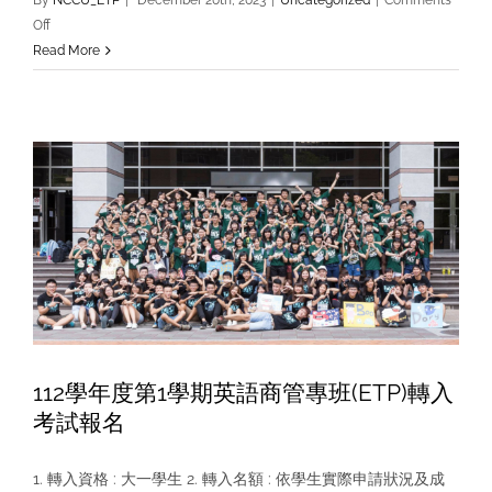
on
Off
112
Read More
學
年
度
第
1
學
期
英
語
商
管
專
班
112學年度第1學期英語商管專班(ETP)轉入
(ETP)
考試報名
轉
入
1. 轉入資格 : 大一學生 2. 轉入名額 : 依學生實際申請狀況及成
考