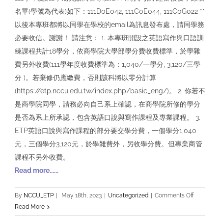
名單(學號為代表)如下：111D0E042, 111C0E044, 111C0G022 **
以後本專班都將以同學在學校的email為訊息發布處，請同學務
必要收信。謝謝！ 請注意： 1. 本專班開設之英語寫作與口語訓
練課程共計18學分，依商學院大學部學分費收費標準，於學雜
費另外收費(111學年度收費標準為：1,040/一學分, 3,120/三學
分 )。若棄修仍應繳費，否則該科將以零分計算
(https://etp.nccu.edu.tw/index.php/basic_eng/)。 2. 你若不
是商學院同學，請務必向自己系上確認，在商學院所修的學分
是否為系上所承認，包含英語口說與寫作課程及專業課程。 3.
ETP英語口說與寫作課程的部分要交學分費，一個學分1,040
元，三個學分3,120元，於學雜費外，另收學分費。但專業商管
課程不另外收費。
Read more......
on
By
NCCU_ETP
|
May 18th, 2023
|
Uncategorized
|
Comments Off
111
Read More
學