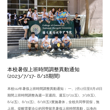
學
商
學
院
英
語
商
管
專
班
（ETP
錄
本校暑假上班時間調整異動通知
取
(2023/7/17- 8/18期間)
通
知
本校112年暑假上班時間調整異動通知： 一、7月17日至8月18日
期間上班時間調整為週一至週四。週五{7/21(五)、7/28(五)、
8/4(五)、8/11(五)、8/18(五)}實施暑休，全校共同學習假，無
上班。提醒需要洽公的同學留意暑假上班時間異動，以免向