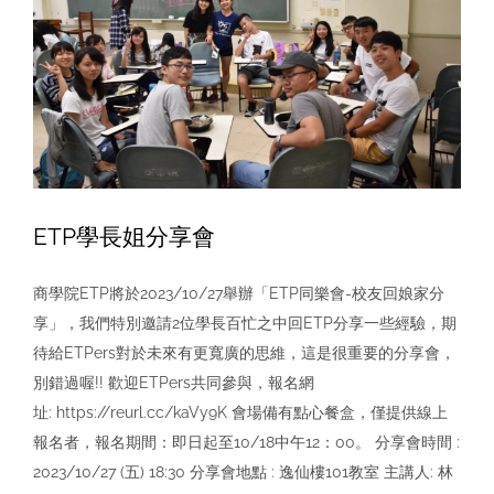
英
語
商
管
專
班
(ETP)
轉
入
ETP學長姐分享會
考
試
商學院ETP將於2023/10/27舉辦「ETP同樂會-校友回娘家分
報
名
享」，我們特別邀請2位學長百忙之中回ETP分享一些經驗，期
待給ETPers對於未來有更寬廣的思維，這是很重要的分享會，
別錯過喔!! 歡迎ETPers共同參與，報名網
址: https://reurl.cc/kaVy9K 會場備有點心餐盒，僅提供線上
報名者，報名期間：即日起至10/18中午12：00。 分享會時間 :
2023/10/27 (五) 18:30 分享會地點 : 逸仙樓101教室 主講人: 林