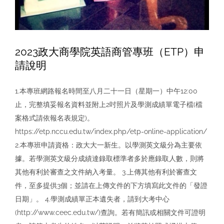
通
知
(2023/
8/18
期
2023政大商學院英語商管專班（ETP）申
間)
請說明
1.本專班網路報名時間至八月二十一日（星期一）中午12:00
止，完整填妥報名資料並附上2吋照片及學測成績單電子檔(檔
案格式請依報名表規定)。
https://etp.nccu.edu.tw/index.php/etp-online-application/
2.本專班申請資格：政大大一新生。以學測英文級分為主要依
據。若學測英文級分成績達錄取標準者多於應錄取人數，則將
其他有利於審查之文件納入考量。 3.上傳其他有利於審查文
件，至多提供3個；並請在上傳文件的下方填寫此文件的「發證
日期」。 4.學測成績單正本遺失者，請到大考中心
(http://www.ceec.edu.tw/)查詢。若有簡訊或相關文件可證明