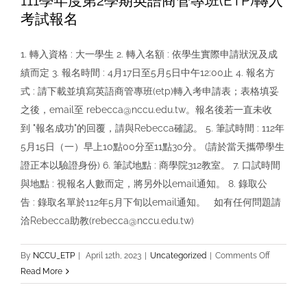
111學年度第2學期英語商管專班(ETP)轉入
考試報名
1. 轉入資格 : 大一學生 2. 轉入名額 : 依學生實際申請狀況及成
績而定 3. 報名時間 : 4月17日至5月5日中午12:00止 4. 報名方
式 : 請下載並填寫英語商管專班(etp)轉入考申請表；表格填妥
之後，email至 rebecca@nccu.edu.tw。報名後若一直未收
到 "報名成功"的回覆，請與Rebecca確認。 5. 筆試時間 : 112年
5月15日（一）早上10點00分至11點30分。 (請於當天攜帶學生
證正本以驗證身份) 6. 筆試地點 : 商學院312教室。 7. 口試時間
與地點 : 視報名人數而定，將另外以email通知。 8. 錄取公
告 : 錄取名單於112年5月下旬以email通知。 如有任何問題請
洽Rebecca助教(rebecca@nccu.edu.tw)
on
By
NCCU_ETP
|
April 12th, 2023
|
Uncategorized
|
Comments Off
111
Read More
學
年