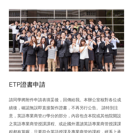
度
第
2
學
期
英
語
商
管
專
班
(ETP)
ETP證書申請
轉
入
請同學將附件申請表填妥後，回傳給我。本辦公室核對各位成
考
試
績後，確認無誤即直接製作證書，不再另行公告。 請特別注
報
意，英語專業商管27學分的部分，內容包含本院或其他院開設
名
之英語專業商管授課課程、或赴國外選讀英語專業商管授課課
程都有算喔，只要符合英語授課及專業商管的課程，經系上承