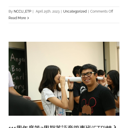
名
單
on
By
NCCU_ETP
|
April 25th, 2023
|
Uncategorized
|
Comments Off
ETP
Read More
學
長
姐
分
享
會