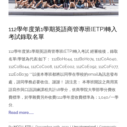
112學年度第1學期英語商管專班(ETP)轉入
考試錄取名單
112學年度第1學期英語商管專班(ETP)轉入考試 經審核後，錄取
名單(學號為代表)如下： 112B0H044, 112B0H074, 112C0A040,
112C0B044, 112C0C008, 112C0E002, 112C0E092, 112C0F077,
112E0B039 **以後本專班都將以同學在學校的email為訊息發布
處，請同學務必要收信。謝謝！ 請注意： 本專班開設之商用英
語寫作與口語訓練課程共計18學分，依商學院大學部學分費收
費標準，於學雜費另外收費(112學年度收費標準為：1,040/一學
分,
Read more......
By
NCCU_ETP
|
December 20th, 2023
|
Uncategorized
|
Comments