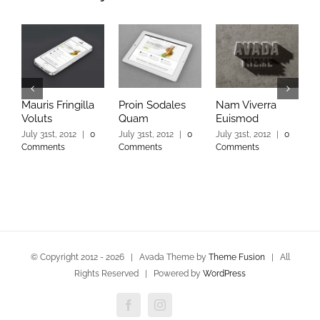
Mauris Fringilla
Proin Sodales
Nam Viverra
C
Voluts
Quam
Euismod
M
July 31st, 2012
|
0
July 31st, 2012
|
0
July 31st, 2012
|
0
J
Comments
Comments
Comments
C
© Copyright 2012 -
2026 | Avada Theme by
Theme Fusion
| All
Rights Reserved | Powered by
WordPress
Facebook
Instagram
Custom