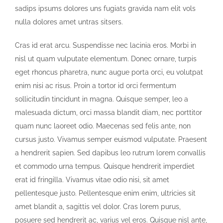
sadips ipsums dolores uns fugiats gravida nam elit vols
nulla dolores amet untras sitsers.
Cras id erat arcu. Suspendisse nec lacinia eros. Morbi in
nisl ut quam vulputate elementum. Donec ornare, turpis
eget rhoncus pharetra, nunc augue porta orci, eu volutpat
enim nisi ac risus. Proin a tortor id orci fermentum
sollicitudin tincidunt in magna. Quisque semper, leo a
malesuada dictum, orci massa blandit diam, nec porttitor
quam nunc laoreet odio. Maecenas sed felis ante, non
cursus justo. Vivamus semper euismod vulputate. Praesent
a hendrerit sapien. Sed dapibus leo rutrum lorem convallis
et commodo urna tempus. Quisque hendrerit imperdiet
erat id fringilla. Vivamus vitae odio nisi, sit amet
pellentesque justo. Pellentesque enim enim, ultricies sit
amet blandit a, sagittis vel dolor. Cras lorem purus,
posuere sed hendrerit ac, varius vel eros. Quisque nisl ante,