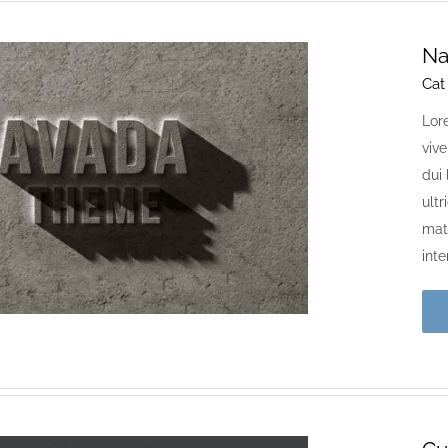
Na
Cat
Lor
viv
dui 
ultr
matt
int