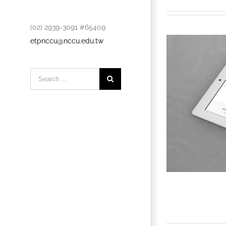
(02) 2939-3091 #65409
etpnccu@nccu.edu.tw
Search
for: