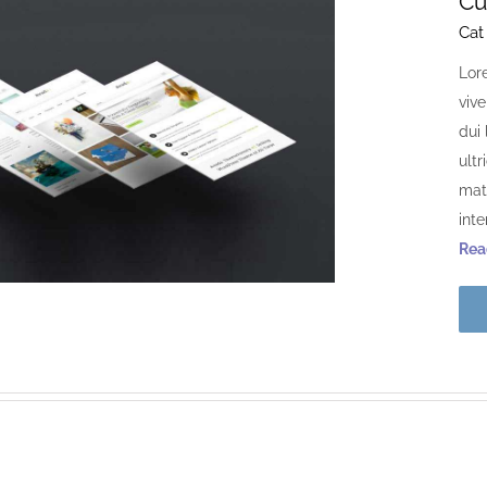
Cu
Cat
Lor
viv
dui 
ultr
matt
int
Read