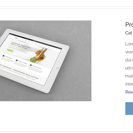
Pr
Cat
Lor
viv
dui 
ultr
matt
int
Read