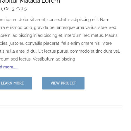
rabitur Malada Lorem
 1
,
Cat 3
,
Cat 5
em ipsum dolor sit amet, consectetur adipiscing elit. Nam
erra euismod odio, gravida pellentesque urna varius vitae. Sed
lorem, adipiscing in adipiscing et, interdum nec metus. Mauris
icies, justo eu convallis placerat, felis enim ornare nisi, vitae
is nulla ante id dui. Ut lectus purus, commodo et tincidunt vel,
erdum sed lectus. Vestibulum adipiscing
 more......
LEARN MORE
VIEW PROJECT