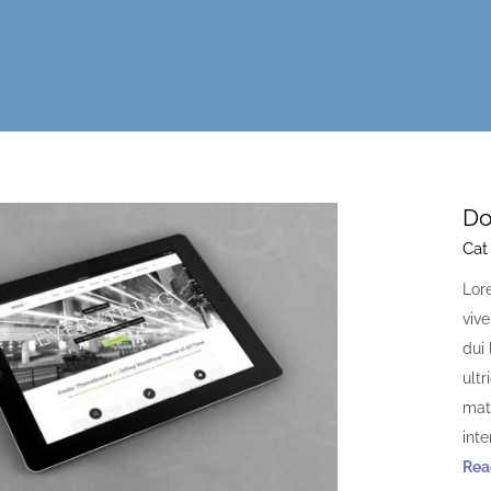
Do
Cat
Lor
viv
dui 
ultr
matt
int
Read