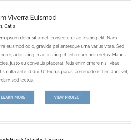
m Viverra Euismod
 1
,
Cat 2
em ipsum dolor sit amet, consectetur adipiscing elit. Nam
erra euismod odio, gravida pellentesque urna varius vitae. Sed
lorem, adipiscing in adipiscing et, interdum nec metus. Mauris
icies, justo eu convallis placerat, felis enim ornare nisi, vitae
is nulla ante id dui. Ut lectus purus, commodo et tincidunt vel,
erdum sed lectus.
LEARN MORE
VIEW PROJECT