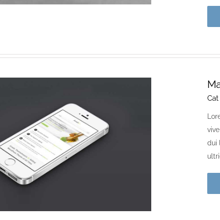
Ma
Cat
Lor
viv
dui 
ultr