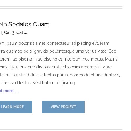
oin Sodales Quam
 1
,
Cat 3
,
Cat 4
em ipsum dolor sit amet, consectetur adipiscing elit. Nam
erra euismod odio, gravida pellentesque urna varius vitae. Sed
lorem, adipiscing in adipiscing et, interdum nec metus. Mauris
icies, justo eu convallis placerat, felis enim ornare nisi, vitae
is nulla ante id dui. Ut lectus purus, commodo et tincidunt vel,
erdum sed lectus. Vestibulum adipiscing
 more......
LEARN MORE
VIEW PROJECT