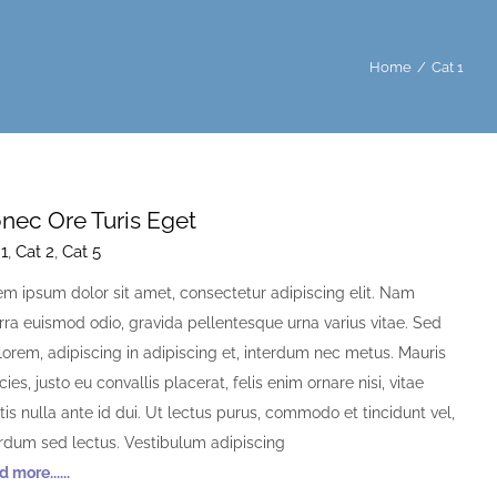
Home
/
Cat 1
nec Ore Turis Eget
 1
,
Cat 2
,
Cat 5
em ipsum dolor sit amet, consectetur adipiscing elit. Nam
erra euismod odio, gravida pellentesque urna varius vitae. Sed
lorem, adipiscing in adipiscing et, interdum nec metus. Mauris
icies, justo eu convallis placerat, felis enim ornare nisi, vitae
is nulla ante id dui. Ut lectus purus, commodo et tincidunt vel,
erdum sed lectus. Vestibulum adipiscing
 more......